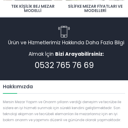
TEK KIŞILIK BEJ MEZAR
SILIFKE MEZAR FIYATLARI VE
MODELLI
MODELLERI
Ürün ve Hizmetlerimiz Hakkında Daha Fazla Bilgi
Almak İçin
Bizi Arayabilirsiniz:
0532 765 76 69
Hakkımızda
Mersin Mezar Yapım ve Onarım yılların verdiği deneyim ve tecrübe ile
sizlere en iyi hizmeti sunmak için sürekli kendini geliştirmektedir. Son
teknoloji ekipman ve tecrübeli elemanları ile mezarlarınız için en iyi
bakım onarım ve yapımını düzenli ve gününde olarak yapmaktadır.