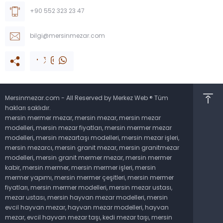
+90 552 323 23 47
bilgi@mersinmezar.com
Mersinmezar.com - All Reserved by Merkez Web ® Tüm
hakları saklıdır.
mersin mermer mezar, mersin mezar, mersin mezar
modelleri, mersin mezar fiyatları, mersin mermer mezar
Müşteri Temsilcisi
modelleri, mersin mezartaşı modelleri, mersin mezar işleri,
mersin mezarcı, mersin granit mezar, mersin granitmezar
modelleri, mersin granit mermer mezar, mersin mermer
kabir, mersin mermer, mersin mermer işleri, mersin
mermer yapımı, mersin mermer çeşitleri, mersin mermer
fiyatları, mersin mermer modelleri, mersin mezar ustası,
mezar ustası, mersin hayvan mezar modelleri, mersin
Cevap Yaz
evcil hayvan mezar, hayvan mezar modelleri, hayvan
mezar, evcil hayvan mezar taşı, kedi mezar taşı, mersin