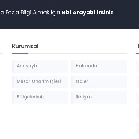
 Fazla Bilgi Almak İçin
Bizi Arayabilirsiniz:
Kurumsal
İ
Anasayfa
Hakkında
Mezar Onarım İşleri
Galeri
Bölgelerimiz
İletişim