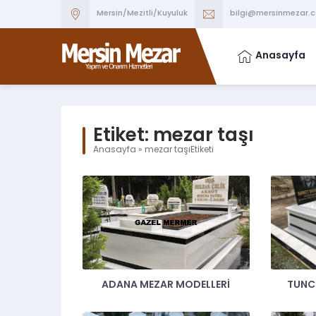
Mersin/Mezitli/Kuyuluk
bilgi@mersinmezar.
Anasayfa
Etiket:
mezar taşı
Anasayfa
»
mezar taşıEtiketi
ADANA MEZAR MODELLERI
TUNC