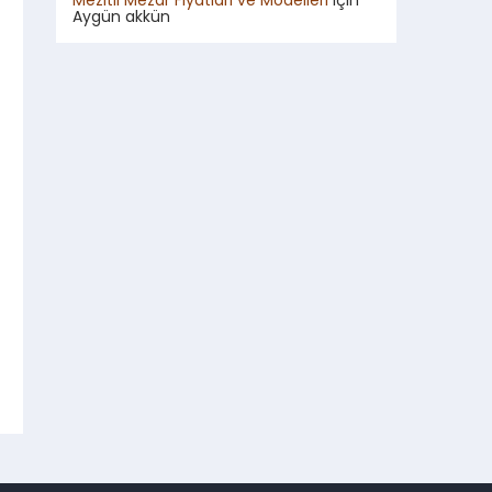
Mezitli Mezar Fiyatları ve Modelleri
için
Aygün akkün