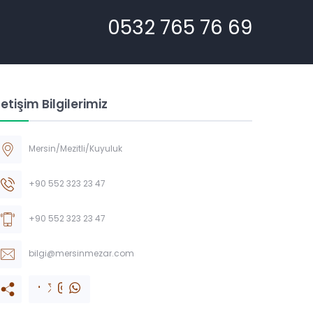
0532 765 76 69
letişim Bilgilerimiz
Mersin/Mezitli/Kuyuluk
+90 552 323 23 47
+90 552 323 23 47
bilgi@mersinmezar.com
Müşteri Temsilcisi