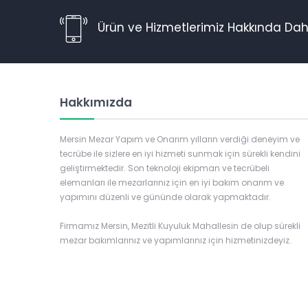
Ürün ve Hizmetlerimiz Hakkında Daha
Hakkımızda
Mersin Mezar Yapım ve Onarım yılların verdiği deneyim ve
tecrübe ile sizlere en iyi hizmeti sunmak için sürekli kendini
geliştirmektedir. Son teknoloji ekipman ve tecrübeli
elemanları ile mezarlarınız için en iyi bakım onarım ve
yapımını düzenli ve gününde olarak yapmaktadır.
Firmamız Mersin, Mezitli Kuyuluk Mahallesin de olup sürekli
mezar bakımlarınız ve yapımlarınız için hizmetinizdeyiz.