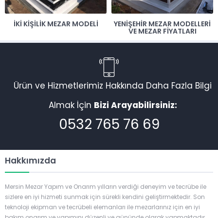
İKI KIŞILIK MEZAR MODELI
YENIŞEHIR MEZAR MODELLERI
VE MEZAR FIYATLARI
Ürün ve Hizmetlerimiz Hakkında Daha Fazla Bilgi
Almak İçin
Bizi Arayabilirsiniz:
0532 765 76 69
Hakkımızda
Mersin Mezar Yapım ve Onarım yılların verdiği deneyim ve tecrübe ile
sizlere en iyi hizmeti sunmak için sürekli kendini geliştirmektedir. Son
teknoloji ekipman ve tecrübeli elemanları ile mezarlarınız için en iyi