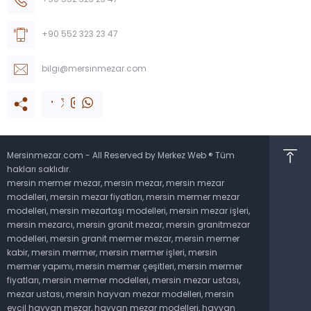
+90 552 323 23 47
+90 552 323 23 47
bilgi@mersinmezar.com
Mersinmezar.com - All Reserved by Merkez Web ® Tüm
hakları saklıdır.
mersin mermer mezar, mersin mezar, mersin mezar
modelleri, mersin mezar fiyatları, mersin mermer mezar
Müşteri Temsilcisi
modelleri, mersin mezartaşı modelleri, mersin mezar işleri,
mersin mezarcı, mersin granit mezar, mersin granitmezar
modelleri, mersin granit mermer mezar, mersin mermer
kabir, mersin mermer, mersin mermer işleri, mersin
mermer yapımı, mersin mermer çeşitleri, mersin mermer
fiyatları, mersin mermer modelleri, mersin mezar ustası,
mezar ustası, mersin hayvan mezar modelleri, mersin
Cevap Yaz
evcil hayvan mezar, hayvan mezar modelleri, hayvan